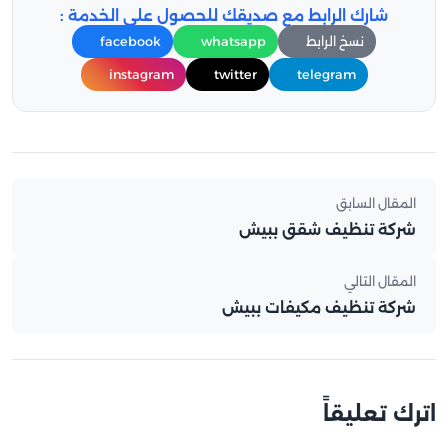
شارك الرابط مع صديقك للحصول على الخدمة :
نسخ الرابط
whatsapp
facebook
instagram
twitter
telegram
تصفّح
المقال السابق
المقالات
شركة تنظيف شقق ببيش
المقال التالي
شركة تنظيف مكيفات ببيش
اترك تعليقاً