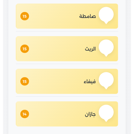
صامطة
15
الريث
15
فيفاء
15
جازان
14