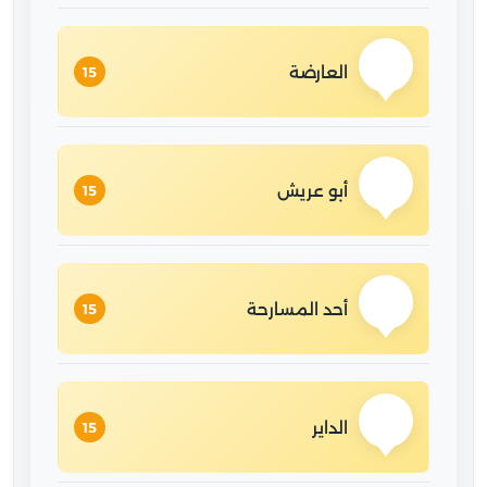
العارضة
15
أبو عريش
15
أحد المسارحة
15
الداير
15